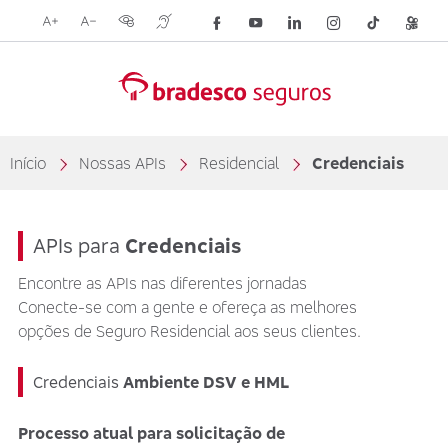
Aumentar
Reduzir
Opções
Tradutor
Acesse
Acesse
Acesse
Acesse
Acesse
Acess
tamanho
tamanho
de
para
nossa
nossa
nossa
nossa
nossa
nossa
da
da
contraste
libras
rede
rede
rede
rede
rede
rede
fonte
fonte
visual
com
social
social
social
social
social
social
Handtalk
Facebook
YouTube
LinkedIn
Instagram
TikTok
Kwai
Início
Nossas APIs
Residencial
Credenciais
APIs para
Credenciais
Encontre as APIs nas diferentes jornadas
Conecte-se com a gente e ofereça as melhores
opções de Seguro Residencial aos seus clientes.
Credenciais
Ambiente DSV e HML
Processo atual para solicitação de